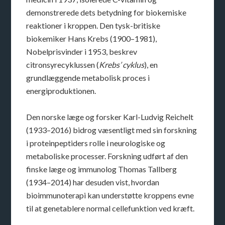
demonstrerede dets betydning for biokemiske
reaktioner i kroppen. Den tysk-britiske
biokemiker Hans Krebs (1900–1981),
Nobelprisvinder i 1953, beskrev
citronsyrecyklussen (
Krebs’ cyklus
), en
grundlæggende metabolisk proces i
energiproduktionen.
Den norske læge og forsker Karl-Ludvig Reichelt
(1933–2016) bidrog væsentligt med sin forskning
i proteinpeptiders rolle i neurologiske og
metaboliske processer. Forskning udført af den
finske læge og immunolog Thomas Tallberg
(1934–2014) har desuden vist, hvordan
bioimmunoterapi kan understøtte kroppens evne
til at genetablere normal cellefunktion ved kræft.