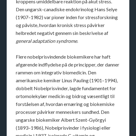
kroppens umiddelbare reaktion på akut stress.
Den ungarsk-canadiske endokrinolog Hans Selye
(1907–1982) var pioner inden for stressforskning
og påviste, hvordan kronisk stress påvirker
helbredet negativt gennem sin beskrivelse af
general adaptation syndrome
.
Flere nobelprisvindende biokemikere har haft
afgørende indflydelse på de principper, der danner
rammen om integrativ biomedicin. Den
amerikanske kemiker Linus Pauling (1901–1994),
dobbelt Nobelprisvinder, lagde fundamentet for
ortomolekylær medicin og bidrog væsentligt til
forståelsen af, hvordan ernæring og biokemiske
processer påvirker menneskers sundhed. Den
ungarske biokemiker Albert Szent-Györgyi
(1893–1986), Nobelprisvinder i fysiologi eller
medicin i 1937, isolerede C-vitamin og