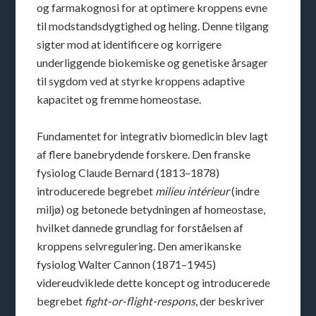
og farmakognosi for at optimere kroppens evne
til modstandsdygtighed og heling. Denne tilgang
sigter mod at identificere og korrigere
underliggende biokemiske og genetiske årsager
til sygdom ved at styrke kroppens adaptive
kapacitet og fremme homeostase.
Fundamentet for integrativ biomedicin blev lagt
af flere banebrydende forskere. Den franske
fysiolog Claude Bernard (1813–1878)
introducerede begrebet
milieu intérieur
(indre
miljø) og betonede betydningen af homeostase,
hvilket dannede grundlag for forståelsen af
kroppens selvregulering. Den amerikanske
fysiolog Walter Cannon (1871–1945)
videreudviklede dette koncept og introducerede
begrebet
fight-or-flight-respons
, der beskriver