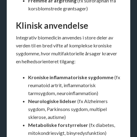
Fremme af afgiftning
(fx sulforaphan fra
korsblomstrede grøntsager)
Klinisk anvendelse
Integrativ biomedicin anvendes i store deler av
verden til en bred vifte af komplekse kroniske
sygdomme, hvor multifaktorielle årsager kræver
en helhedsorienteret tilgang:
Kroniske inflammatoriske sygdomme
(fx
reumatoid artrit, inflammatorisk
tarmsygdom, neuroinflammation)
Neurologiske lidelser
(fx Alzheimers
sygdom, Parkinsons sygdom, multipel
sklerose, autisme)
Metaboliske forstyrrelser
(fx diabetes,
mitokondriesvigt, binyredysfunktion)